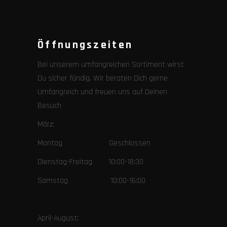
Öffnungszeiten
Bei unserem umfangreichen Sortiment wirst
Du sicher fündig. Wir beraten Dich gerne
Umfangreich und freuen uns auf Deinen
Besuch
März:
Montag Geschlossen
Dienstag-Freitag 10:00-18:30
Samstag 10:00-16:00
April-August: