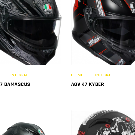
INTEGRAL
HELME
INTEGRAL
K7 DAMASCUS
AGV K7 KYBER