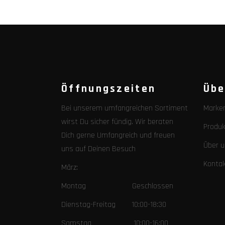
Öffnungszeiten
Übe
Bei unserem umfangreichen Sortiment
Marke
wirst Du sicher fündig. Wir beraten
Produk
Dich gerne Umfangreich und freuen
Über u
uns auf Deinen Besuch
Konta
März:
Montag Geschlossen
Dienstag-Freitag 10:00-18:30
Samstag 10:00-16:00