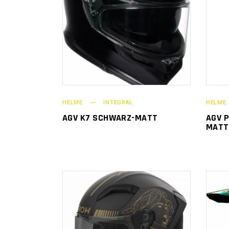
HELME
INTEGRAL
HELME
AGV K7 SCHWARZ-MATT
AGV P
MATT