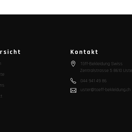
rsicht
Kontakt
n
Töff-Bekleidung Swiss
Zentralstrasse 5 8610 Uste
te
044 941 49 86
ns
uster@toeff-bekleidung.ch
kt