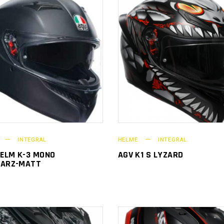
INTEGRAL
HELME
INTEGRAL
HELM K-3 MONO
AGV K1 S LYZARD
ARZ-MATT