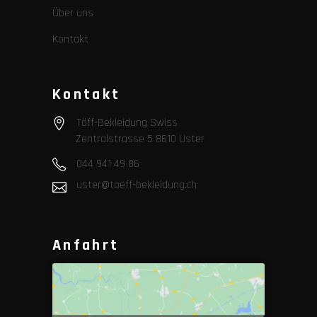
Über uns
Kontakt
Kontakt
Töff-Bekleidung Swiss
Zentralstrasse 5 8610 Uster
044 941 49 86
uster@toeff-bekleidung.ch
Anfahrt