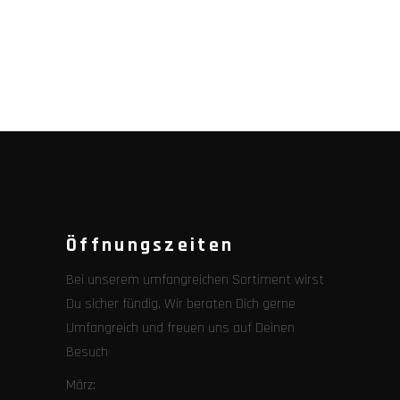
Öffnungszeiten
Bei unserem umfangreichen Sortiment wirst
Du sicher fündig. Wir beraten Dich gerne
Umfangreich und freuen uns auf Deinen
Besuch
März: