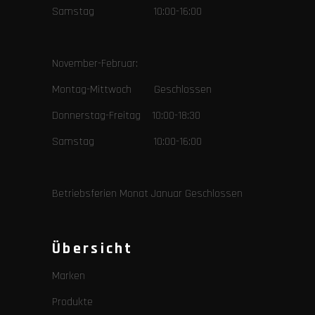
Samstag 10:00-16:00
November-Februar:
Montag-Mittwoch Geschlossen
Donnerstag-Freitag 10:00-18:30
Samstag 10:00-16:00
Betriebsferien Monat Januar Geschlossen
Übersicht
Marken
Produkte