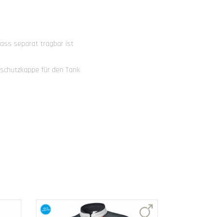
ass separat tragbar ist
zschutzkappe für den Tank