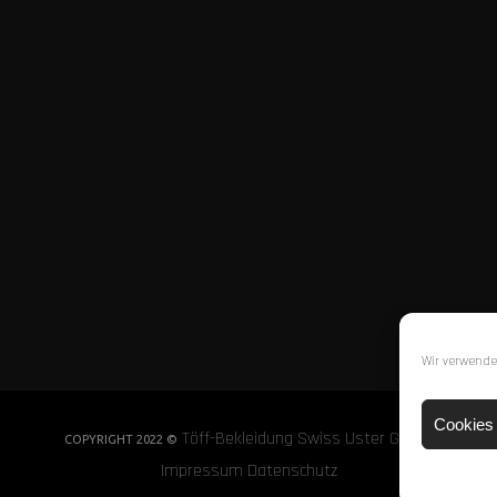
Wir verwende
Cookies 
Töff-Bekleidung Swiss Uster GmbH
COPYRIGHT 2022 ©
Impressum
Datenschutz