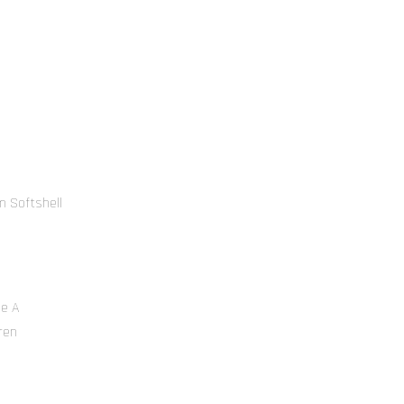
m Softshell
se A
ren