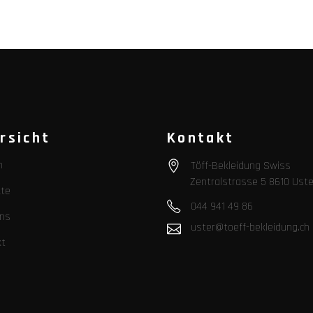
rsicht
Kontakt
n
Töff-Bekleidung Swiss
Zentralstrasse 5 8610 Uste
te
044 941 49 86
ns
uster@toeff-bekleidung.ch
kt