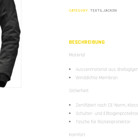
CATEGORY:
TEXTILJACKEN
BESCHREIBUNG
Material
Aussenmaterial aus dreilagige
Winddichte Membran
Sicherheit
Zertifiziert nach CE-Norm, Klas
Schulter- und Ellbogenprotekto
Tasche für Rückenprotektor
Komfort