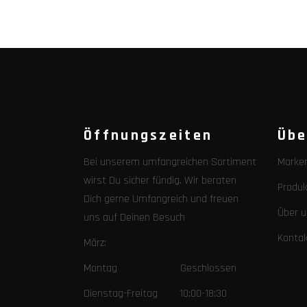
Öffnungszeiten
Übe
Bei unserem umfangreichen Sortiment
Marke
wirst Du sicher fündig. Wir beraten
Produk
Dich gerne Umfangreich und freuen
Über u
uns auf Deinen Besuch
Konta
März:
Montag Geschlossen
Dienstag-Freitag 10:00-18:30