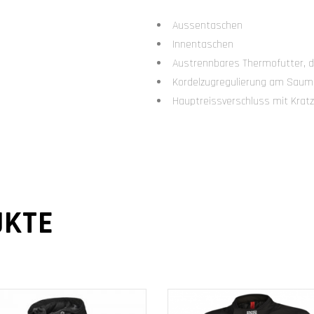
Aussentaschen
Innentaschen
Austrennbares Thermofutter, d
Kordelzugregulierung am Saum
Hauptreissverschluss mit Krat
UKTE