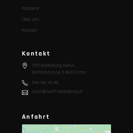
Produkte
Über uns
Kontakt
Kontakt
Töff-Bekleidung Swiss
Zentralstrasse 5 8610 Uster
044 941 49 86
uster@toeff-bekleidung.ch
Anfahrt