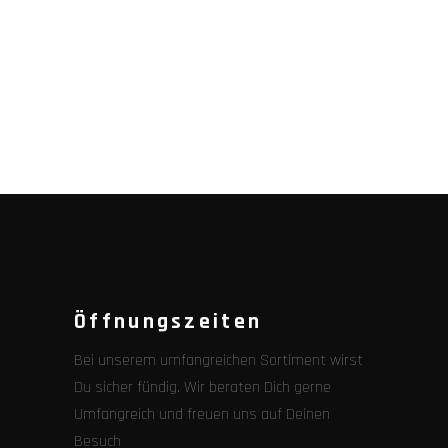
Öffnungszeiten
Bei unserem umfangreichen Sortiment wirst
Du sicher fündig. Wir beraten Dich gerne
Umfangreich und freuen uns auf Deinen
Besuch