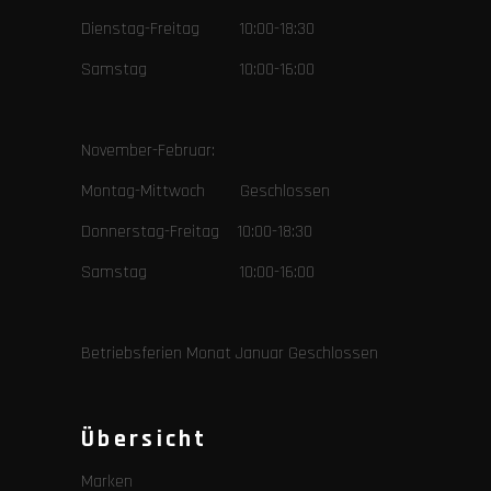
Dienstag-Freitag 10:00-18:30
Samstag 10:00-16:00
November-Februar:
Montag-Mittwoch Geschlossen
Donnerstag-Freitag 10:00-18:30
Samstag 10:00-16:00
Betriebsferien Monat Januar Geschlossen
Übersicht
Marken