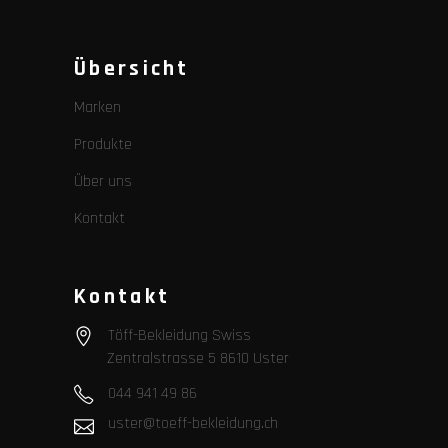
Übersicht
Marken
Produkte
Über uns
Kontakt
Kontakt
Töff-Bekleidung Swiss
Zentralstrasse 5 8610 Uster
044 941 49 86
uster@toeff-bekleidung.ch