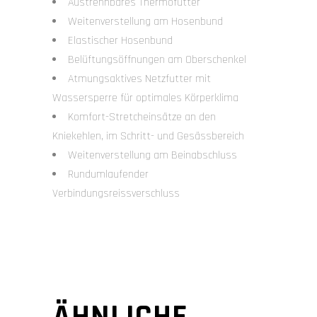
Austrennbares Thermofutter
Weitenverstellung am Hosenbund
Elastischer Hosenbund
Belüftungsöffnungen am Oberschenkel
Atmungsaktives Netzfutter mit
Wassersperre für optimales Körperklima
Komfort-Stretcheinsätze an den
Kniekehlen, im Schritt- und Gesässbereich
Weitenverstellung am Beinabschluss
Rundumlaufender
Verbindungsreissverschluss
ÄHNLICHE