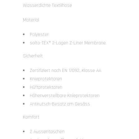
Wasserdichte Textilhose
Material
Polyester
solto-TEX® 2-Lagen Z-Liner Membrane
Sicherheit
Zertifiziert nach EN 17092, Klasse AA
Knieprotektoren
Hüftprotektoren
Höhenverstellbare Knieprotektoren
Antirutsch-Besatz am Gesäss
Komfort
2 Aussentaschen