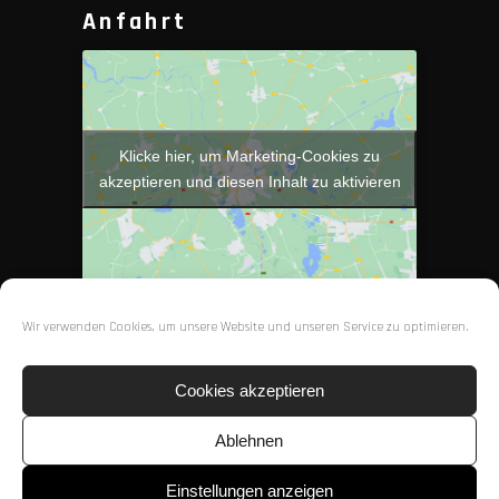
Anfahrt
Klicke hier, um Marketing-Cookies zu
akzeptieren und diesen Inhalt zu aktivieren
Wir verwenden Cookies, um unsere Website und unseren Service zu optimieren.
Cookies akzeptieren
Ablehnen
Töff-Bekleidung Swiss Uster
COPYRIGHT 2022 ©
Einstellungen anzeigen
GmbH