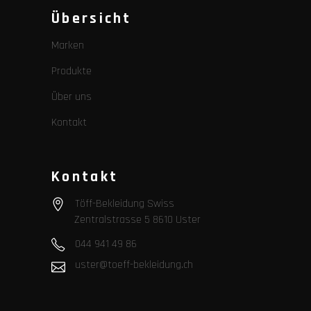
Übersicht
Marken
Produkte
Über uns
Kontakt
Kontakt
Töff-Bekleidung Swiss
Zentralstrasse 5 8610 Uster
044 941 49 86
uster@toeff-bekleidung.ch