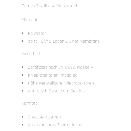
Damen Textilhose Wasserdicht
Material
Polyester
solto-TEX® 2-Lagen Z-Liner Membrane
Sicherheit
Zertifiziert nach EN 17092, Klasse A
Knieprotektoren impacTec
Höhenverstellbare Knieprotektoren
Antirutsch-Besatz am Gesäss
Komfort
2 Aussentaschen
Austrennbares Thermofutter