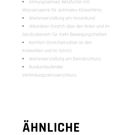
Atmungsaktives Netzfutter mit
Wassersperre für optimales Körperklima
Weitenverstellung am Hosenbund
Akkordeon-Stretch über den Knien und im
Gesässbereich für mehr Bewegungsfreiheit
Komfort-Stretcheinsätze an den
Kniekehlen und im Schritt
Weitenverstellung am Beinabschluss
Rundumlaufender
Verbindungsreissverschluss
ÄHNLICHE