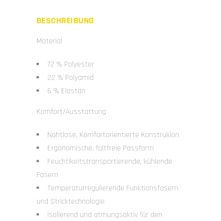
BESCHREIBUNG
Material
72 % Polyester
22 % Polyamid
6 % Elastan
Komfort/Ausstattung
Nahtlose, Komfortorientierte Konstrukion
Ergonomische, faltfreie Passform
Feuchtikeitstransportierende, kühlende
Fasern
Temperaturregulierende Funktionsfasern
und Stricktechnologie
Isolierend und atmungsaktiv für den