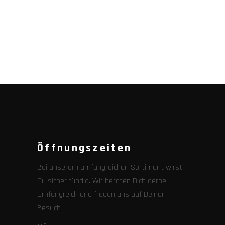
Öffnungszeiten
Bei unserem umfangreichen Sortiment wirst
Du sicher fündig. Wir beraten Dich gerne
Umfangreich und freuen uns auf Deinen
Besuch