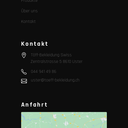
Produkte
Über uns
Kontakt
Kontakt
Töff-Bekleidung Swiss
Zentralstrasse 5 8610 Uster
044 941 49 86
uster@toeff-bekleidung.ch
Anfahrt