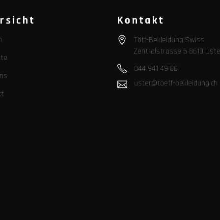
rsicht
Kontakt
n
Töff-Bekleidung Swiss
Zentralstrasse 5 8610 Uste
te
044 941 49 86
ns
uster@toeff-bekleidung.ch
kt