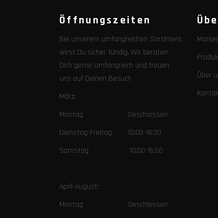
Öffnungszeiten
Übe
Bei unserem umfangreichen Sortiment
Marke
wirst Du sicher fündig. Wir beraten
Produk
Dich gerne Umfangreich und freuen
Über u
uns auf Deinen Besuch
Konta
März:
Montag Geschlossen
Dienstag-Freitag 10:00-18:30
Samstag 10:00-16:00
April-August:
Montag Geschlossen