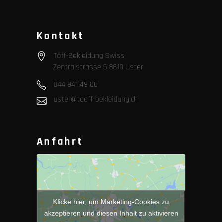
Kontakt
Töff-Bekleidung Swiss
Zentralstrasse 5 8610 Uster
044 941 49 86
uster@toeff-bekleidung.ch
Anfahrt
Klicke hier, um Marketing-Cookies zu
akzeptieren und diesen Inhalt zu aktivieren