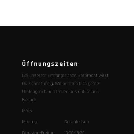
Öffnungszeiten
Bei unserem umfangreichen Sortiment wirst
Du sicher fündig. Wir beraten Dich gerne
Umfangreich und freuen uns auf Deinen
Besuch
März:
Montag Geschlossen
Dienstag-Freitag 10:00-18:30