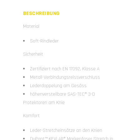
BESCHREIBUNG
Material
Soft-Rindleder
Sicherheit
Zertifiziert nach EN 17092, Klasse A
Metall-Verbindungsreissverschluss
Lederdoppelung am Gesäss
höhenverstellbare SAS-TEC® 3-D
Protektoren am Knie
Komfort
Leder-Stretcheinsätze an den Knien
DuPont™ KEVLAR® Markenfaser Stretch in