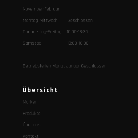
November-Februar:
Montag-Mittwoch Geschlossen
Donnerstag-Freitag 10:00-18:30
Samstag 10:00-16:00
Betriebsferien Monat Januar Geschlossen
Übersicht
Marken
Produkte
Über uns
Kontakt