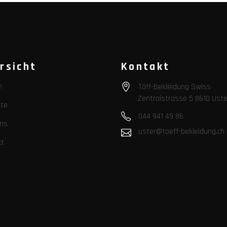
rsicht
Kontakt
n
Töff-Bekleidung Swiss
Zentralstrasse 5 8610 Uste
te
044 941 49 86
ns
uster@toeff-bekleidung.ch
kt