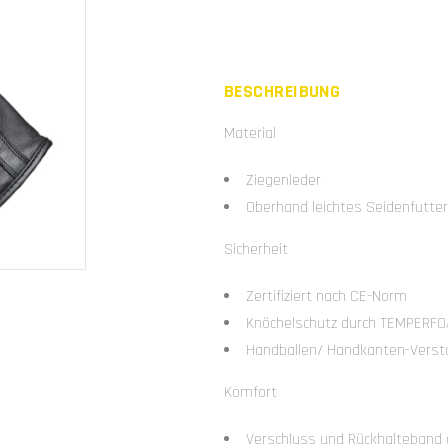
BESCHREIBUNG
Material
Ziegenleder
Oberhand leichtes Seidenfutter
Sicherheit
Zertifiziert nach CE-Norm
Knöchelschutz durch TEMPERF
Handballen/ Handkanten-Verstä
Komfort
Verschluss und Rückhalteband 