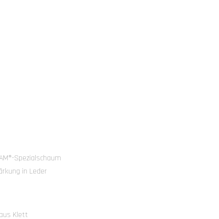
OAM®-Spezialschaum
rkung in Leder
aus Klett