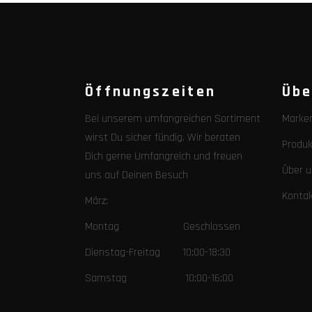
Öffnungszeiten
Übe
Bei unserem umfangreichen Sortiment
Marke
wirst Du sicher fündig. Wir beraten
Produk
Dich gerne Umfangreich und freuen
Über u
uns auf Deinen Besuch
Konta
März:
Montag Geschlossen
Dienstag-Freitag 10:00-18:30
Samstag 10:00-16:00