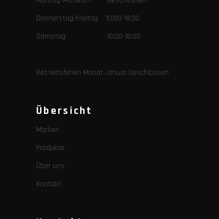
Montag-Mittwoch Geschlossen
Donnerstag-Freitag 10:00-18:30
Samstag 10:00-16:00
Betriebsferien Monat Januar Geschlossen
Übersicht
Marken
Produkte
Über uns
Kontakt