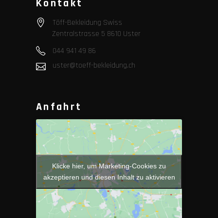
Kontakt
Töff-Bekleidung Swiss
Zentralstrasse 5 8610 Uster
044 941 49 86
uster@toeff-bekleidung.ch
Anfahrt
Klicke hier, um Marketing-Cookies zu
akzeptieren und diesen Inhalt zu aktivieren