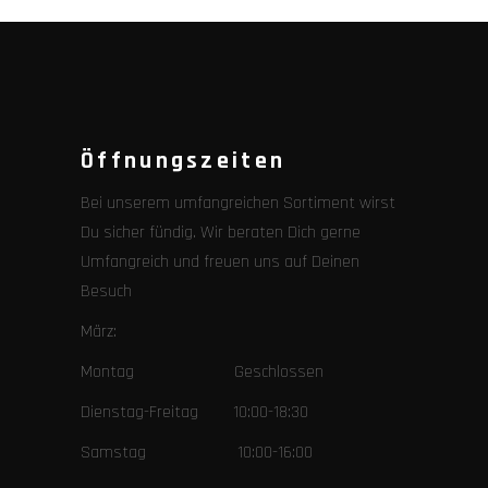
Öffnungszeiten
Bei unserem umfangreichen Sortiment wirst
Du sicher fündig. Wir beraten Dich gerne
Umfangreich und freuen uns auf Deinen
Besuch
März:
Montag Geschlossen
Dienstag-Freitag 10:00-18:30
Samstag 10:00-16:00