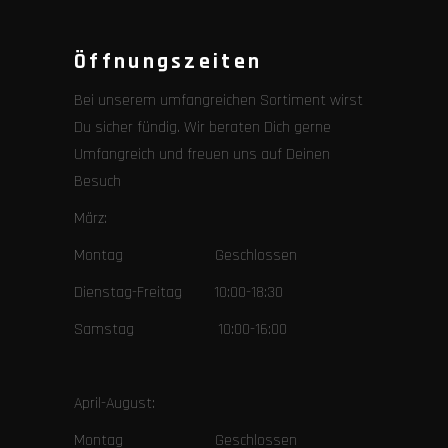
Öffnungszeiten
Bei unserem umfangreichen Sortiment wirst
Du sicher fündig. Wir beraten Dich gerne
Umfangreich und freuen uns auf Deinen
Besuch
März:
Montag Geschlossen
Dienstag-Freitag 10:00-18:30
Samstag 10:00-16:00
April-August:
Montag Geschlossen