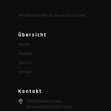
Betriebsferien Monat Januar Geschlossen
Übersicht
Marken
Produkte
Über uns
Kontakt
Kontakt
Töff-Bekleidung Swiss
Zentralstrasse 5 8610 Uster