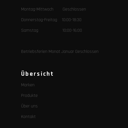
Montag-Mittwoch Geschlossen
Donnerstag-Freitag 10:00-18:30
Samstag 10:00-16:00
Betriebsferien Monat Januar Geschlossen
Übersicht
Marken
Produkte
Über uns
Kontakt