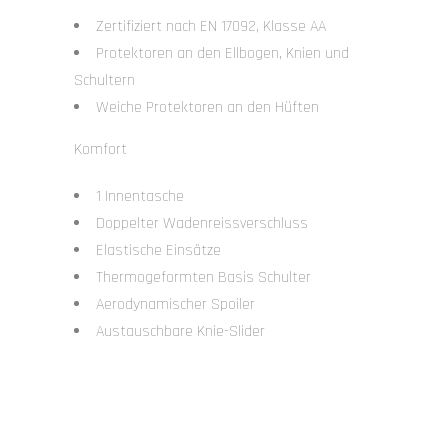
Zertifiziert nach EN 17092, Klasse AA
Protektoren an den Ellbogen, Knien und
Schultern
Weiche Protektoren an den Hüften
Komfort
1 Innentasche
Doppelter Wadenreissverschluss
Elastische Einsätze
Thermogeformten Basis Schulter
Aerodynamischer Spoiler
Austauschbare Knie-Slider