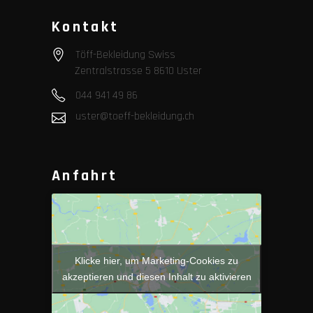
Kontakt
Töff-Bekleidung Swiss
Zentralstrasse 5 8610 Uster
044 941 49 86
uster@toeff-bekleidung.ch
Anfahrt
Klicke hier, um Marketing-Cookies zu
akzeptieren und diesen Inhalt zu aktivieren