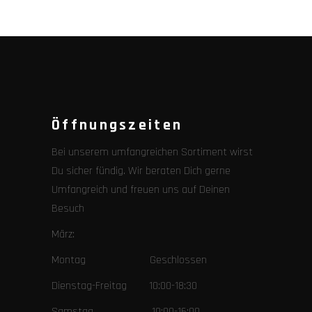
Öffnungszeiten
Bei unserem umfangreichen Sortiment wirst
Du sicher fündig. Wir beraten Dich gerne
Umfangreich und freuen uns auf Deinen
Besuch
März:
Montag Geschlossen
Dienstag-Freitag 10:00-18:30
Samstag 10:00-16:00