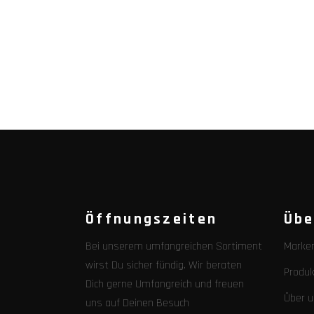
Öffnungszeiten
Übe
Bei unserem umfangreichen Sortiment
Marke
wirst Du sicher fündig. Wir beraten
Produk
Dich gerne Umfangreich und freuen
Über u
uns auf Deinen Besuch