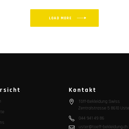
LOAD MORE
rsicht
Kontakt
n
Töff-Bekleidung Swiss
Zentralstrasse 5 8610 Uste
te
044 941 49 86
ns
uster@toeff-bekleidung.ch